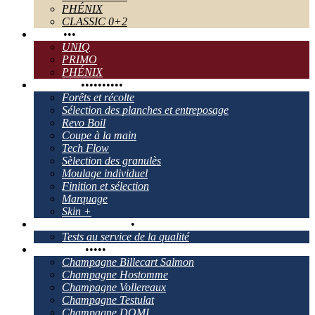
PHÉNIX
CLASSIC 0+2
TECH
•
•
•
UNIQ
PRIMO
PHÉNIX
Le process
•
•
•
•
•
•
•
•
•
•
Forêts et récolte
Sélection des planches et entreposage
Revo Boil
Coupe à la main
Tech Flow
Sèlection des granulès
Moulage individuel
Finition et sélection
Marquage
Skin +
Contrôle de la qualité
•
Tests au service de la qualité
Nos Clients
•
•
•
•
•
Champagne Billecart Salmon
Champagne Hostomme
Champagne Vollereaux
Champagne Testulat
Champagne DOMI