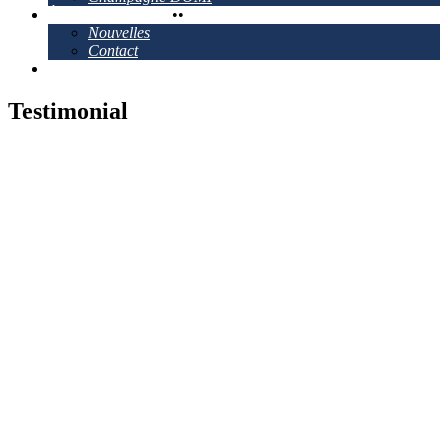
À propos de Ganau
•
•
Nouvelles
Contact
Emplacements
Testimonial