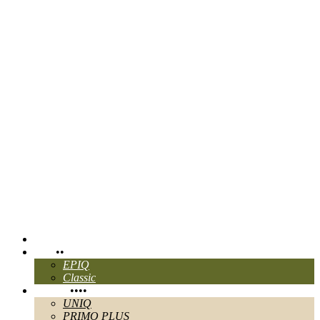
CHANGER DE LANGUE:
EN
ITA
FR
Ganau
Accueil
Pure
•
•
EPIQ
Classic
Perlage
•
•
•
•
UNIQ
PRIMO PLUS