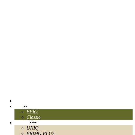
CHANGER DE LANGUE:
EN
ITA
FR
Ganau
Accueil
Pure
•
•
EPIQ
Classic
Perlage
•
•
•
•
UNIQ
PRIMO PLUS