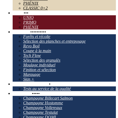
PHÉNIX
CLASSIC 0+2
TECH
•
•
•
UNIQ
PRIMO
PHÉNIX
Le process
•
•
•
•
•
•
•
•
•
•
Forêts et récolte
Sélection des planches et entreposage
Revo Boil
Coupe à la main
Tech Flow
Sèlection des granulès
Moulage individuel
Finition et sélection
Marquage
Skin +
Contrôle de la qualité
•
Tests au service de la qualité
Nos Clients
•
•
•
•
•
Champagne Billecart Salmon
Champagne Hostomme
Champagne Vollereaux
Champagne Testulat
Champagne DOMI