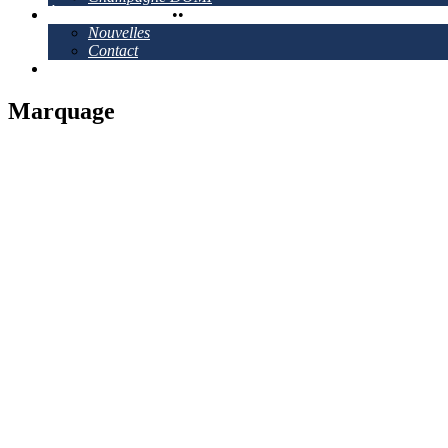
À propos de Ganau
•
•
Nouvelles
Contact
Emplacements
Marquage