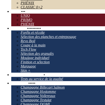
PHÉNIX
CLASSIC 0+2
TECH
•
•
•
UNIQ
PRIMO
PHÉNIX
Le process
•
•
•
•
•
•
•
•
•
•
Forêts et récolte
Sélection des planches et entreposage
Revo Boil
Coupe à la main
Tech Flow
Sèlection des granulès
Moulage individuel
Finition et sélection
Marquage
Skin +
Contrôle de la qualité
•
Tests au service de la qualité
Nos Clients
•
•
•
•
•
Champagne Billecart Salmon
Champagne Hostomme
Champagne Vollereaux
Champagne Testulat
Champagne DOMI