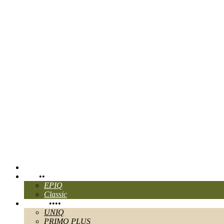
CHANGER DE LANGUE:
EN
ITA
FR
Ganau
Accueil
Pure
•
•
EPIQ
Classic
Perlage
•
•
•
•
UNIQ
PRIMO PLUS